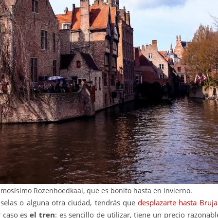
amosísimo Rozenhoedkaai, que es bonito hasta en invierno.
uselas o alguna otra ciudad, tendrás que
desplazarte hasta Bruja
r caso es
el tren
: es sencillo de utilizar, tiene un precio razonabl