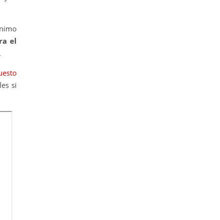
animo
ra el
.
uesto
es si