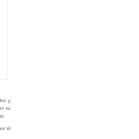
dos y
on su
as.
or el