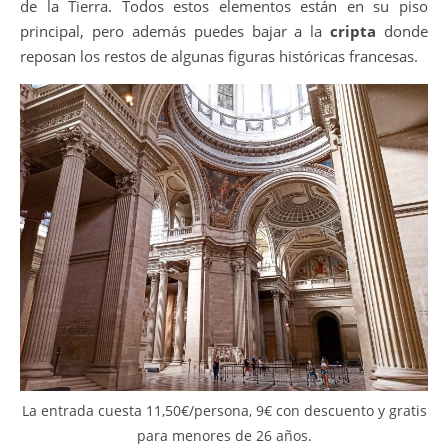
de la Tierra. Todos estos elementos están en su piso
principal, pero además puedes bajar a la
cripta
donde
reposan los restos de algunas figuras históricas francesas.
La entrada cuesta 11,50€/persona, 9€ con descuento y gratis
para menores de 26 años.