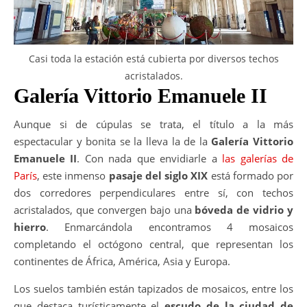
Casi toda la estación está cubierta por diversos techos
acristalados.
Galería Vittorio Emanuele II
Aunque si de cúpulas se trata, el título a la más
espectacular y bonita se la lleva la de la
Galería Vittorio
Emanuele II
. Con nada que envidiarle a
las galerías de
París
, este inmenso
pasaje del siglo XIX
está formado por
dos corredores perpendiculares entre sí, con techos
acristalados, que convergen bajo una
bóveda de vidrio y
hierro
. Enmarcándola encontramos 4 mosaicos
completando el octógono central, que representan los
continentes de África, América, Asia y Europa.
Los suelos también están tapizados de mosaicos, entre los
que destaca turísticamente el
escudo de la ciudad de