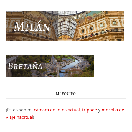
MI EQUIPO
¡Estos son mi
cámara de fotos actual
,
trípode
y
mochila de
viaje habitual
!