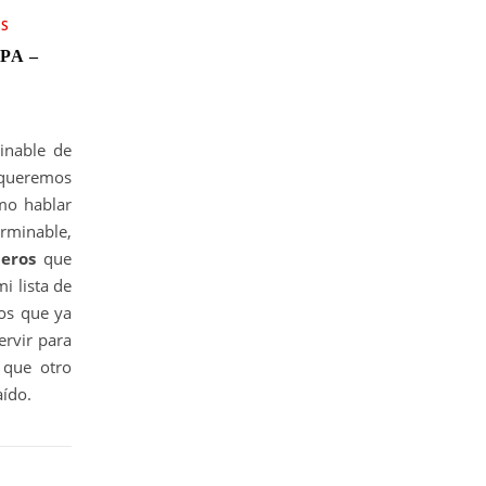
OS
PA –
inable de
 queremos
mo hablar
erminable,
jeros
que
mi lista de
os que ya
rvir para
 que otro
aído.