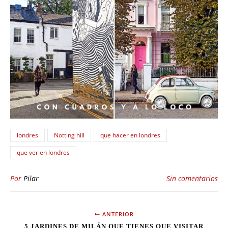
londres
Notting hill
que hacer en londres
que ver en londres
Por
Pilar
Sin comentarios
ANTERIOR
5 JARDINES DE MILÁN QUE TIENES QUE VISITAR