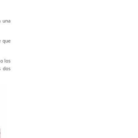
n una
e que
o los
s dos