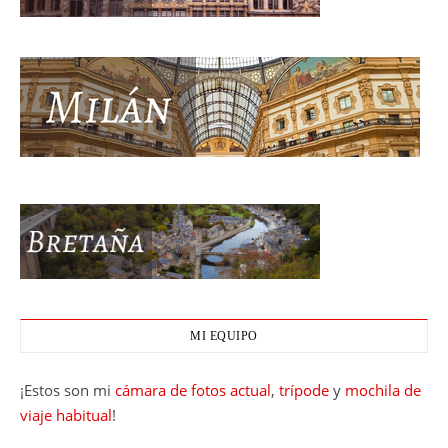
MI EQUIPO
¡Estos son mi
cámara de fotos actual
,
trípode
y
mochila de
viaje habitual
!