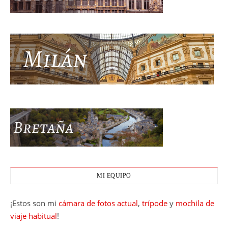
MI EQUIPO
¡Estos son mi
cámara de fotos actual
,
trípode
y
mochila de
viaje habitual
!