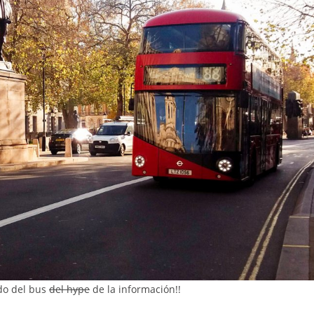
do del bus
del hype
de la información!!