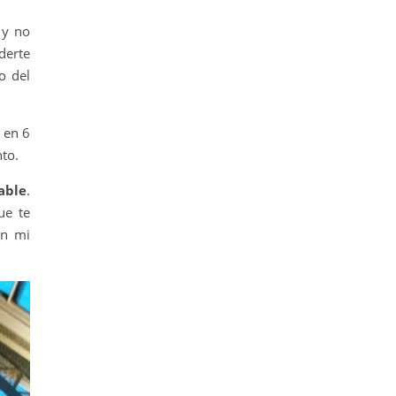
 y no
derte
o del
 en 6
nto.
able
.
ue te
En mi